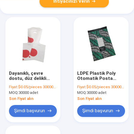
İhtiyacınızı Verin
Dayanıklı, çevre
LDPE Plastik Poly
dostu, düz delikli
Otomatik Posta
sapları olan geri
Çantası Ventilatör
Fiyat:
$0.05/pieces 30000-299999 pieces
Fiyat:
$0.05/pieces 30000-299999 pieces
dönüştürülebilir
Katlanmış Posta
MOQ:
30000 adet
MOQ:
30000 adet
plastik tişört
Çantası Bir Ruloda
torbaları
Özel Boyut
Son Fiyat alın
Son Fiyat alın
Şimdi başvurun
Şimdi başvurun