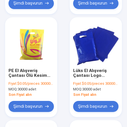
Şimdi başvurun
Şimdi başvurun
PE El Alışveriş
Lüks El Alışveriş
Çantası Ölü Kesim
Çantası Logo
Teşekkürler Alışveriş
Yazdırma Özel
Fiyat:
$0.05/pieces 30000-299999 pieces
Fiyat:
$0.05/pieces 30000-299999 pieces
Çantası Kitap
Plastik Alışveriş
MOQ:
30000 adet
MOQ:
30000 adet
Dükkanı Paketleme
Çantası
için
Son Fiyat alın
Son Fiyat alın
Şimdi başvurun
Şimdi başvurun