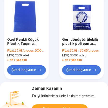
Özel Renkli Küçük
Geri dönüştürülebilir
Plastik Taşıma
plastik poli çanta
Çantası Güçlü Poli
Biyo-degradasyonlu
Fiyat:
$0.08/pieces 2000-9999 pieces
Fiyat:
$0.03 - $0.05/pieces
Plastik Ambalaj için
alışveriş çantaları
MOQ:
2000 adet
MOQ:
30000 adet
giyim için
Son Fiyat alın
Son Fiyat alın
Şimdi başvurun
Şimdi başvurun
Zaman Kazanın
En iyi ürünlerle sizinle iletişime geçelim.