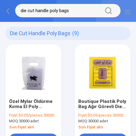
Die Cut Handle Poly Bags
(9)
Özel Mylar Öldürme
Boutique Plastik Poly
Kırma El Poly
Bag Ağır Görevli Die
Çantalar Geri
Cut Patch Handle
Fiyat:
$0.05/pieces 30000-299999 pieces
Fiyat:
$0.05/pieces 30000-299999 pieces
dönüştürülebilir
Alışveriş Çantası
MOQ:
30000 adet
MOQ:
30000 adet
Plastik Hediye
Çantası Alışveriş
Son Fiyat alın
Son Fiyat alın
Çantası