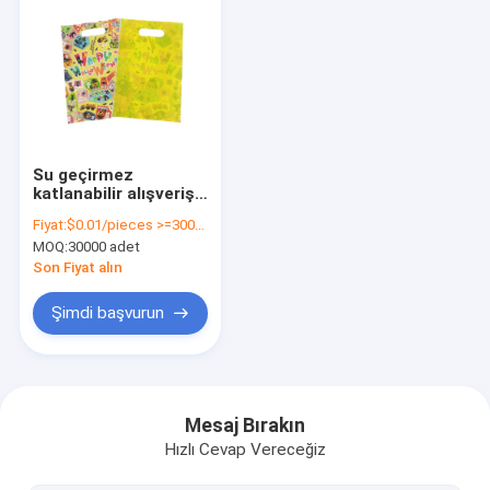
Su geçirmez
katlanabilir alışveriş
çantası geri
Fiyat:
$0.01/pieces >=30000 pieces
dönüştürülebilir poli
MOQ:
30000 adet
plastik çantalar
özelleştirilmiş logo
Son Fiyat alın
baskı
Şimdi başvurun
Evde
Ürün
Mesaj Bırakın
Hızlı Cevap Vereceğiz
Videolar