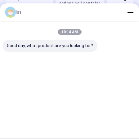
açılmış poli çantalar
Önceden Açılmış Oto Çanta
lin
MTG Kart Kılıfları
Ana sayfa
Hakkımızda
Desktop Site
Poli çanta
10:14 AM
Site Haritası
Gizlilik Politikası
Kalite
Oto Çanta
Çin fabrikası.Copyright © 2026 Runsheng Packing
oyun kartı kollu
Good day, what product are you looking for?
Industry Co.,Ltd. All Rights Reserved.
Baskılı Poly Bag
plastik Poli Çanta
Bopp Poly Bag
Opp başlık çantası
Laminasyonlu Poly Bag
Ayakta Fermuarlı Çanta