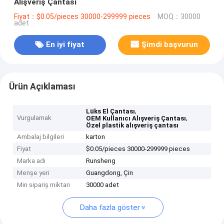
Alışveriş Çantası
Fiyat：$0.05/pieces 30000-299999 pieces
MOQ：30000
adet
En iyi fiyat
Şimdi başvurun
Ürün Açıklaması
,
Lüks El Çantası
Vurgulamak
,
OEM Kullanıcı Alışveriş Çantası
Özel plastik alışveriş çantası
Ambalaj bilgileri
karton
Fiyat
$0.05/pieces 30000-299999 pieces
Marka adı
Runsheng
Menşe yeri
Guangdong, Çin
Min sipariş miktarı
30000 adet
Daha fazla göster