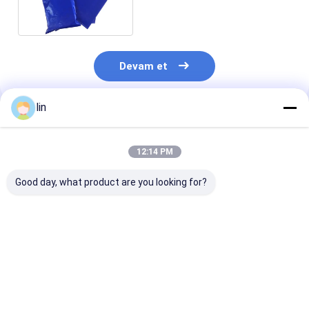
Devam et
lin
Önerilen Ürünler
12:14 PM
Good day, what product are you looking for?
PE El Alışveriş
Su geçirmez
Dayanıklı, çevr
Çantası Ölü Kesim
katlanabilir alışveriş
dostu, düz deli
Teşekkürler Alışveriş
çantası geri
sapları olan ge
Çantası Kitap
dönüştürülebilir poli
dönüştürülebil
Dükkanı Paketleme
plastik çantalar
plastik tişört
En iyi fiyat
En iyi fiyat
En iyi fiy