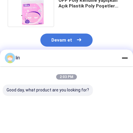
OPP Poly Kendine yapışkan
Açık Plastik Poly Poşetler
Kozmetik için Çizim Baskı
Devam et
lin
Önerilen Ürünler
2:03 PM
Good day, what product are you looking for?
Tüm Boyutlu
Gıda Atıştırmalıkları
CPP OPP Mikr
Yazdırma OPP PET
Paketleme Kalkın
Perforasyonlu