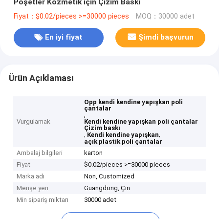
Poşetler Kozmetik için Çizim Baskı
Fiyat：$0.02/pieces >=30000 pieces
MOQ：30000 adet
En iyi fiyat
Şimdi başvurun
Ürün Açıklaması
Opp kendi kendine yapışkan poli
çantalar
,
Vurgulamak
Kendi kendine yapışkan poli çantalar
Çizim baskı
,
,
Kendi kendine yapışkan
açık plastik poli çantalar
Ambalaj bilgileri
karton
Fiyat
$0.02/pieces >=30000 pieces
Marka adı
Non, Customized
Menşe yeri
Guangdong, Çin
Min sipariş miktarı
30000 adet