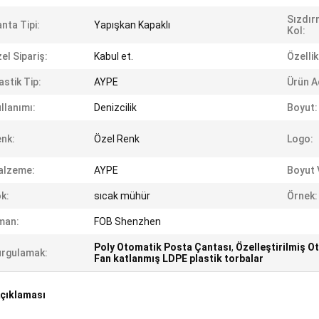
Sızdır
nta Tipi:
Yapışkan Kapaklı
Kol:
el Sipariş:
Kabul et.
Özellik
astik Tip:
AYPE
Ürün A
llanımı:
Denizcilik
Boyut:
nk:
Özel Renk
Logo:
alzeme:
AYPE
Boyut V
k:
sıcak mühür
Örnek:
man:
FOB Shenzhen
Poly Otomatik Posta Çantası
,
Özelleştirilmiş 
rgulamak:
Fan katlanmış LDPE plastik torbalar
çıklaması