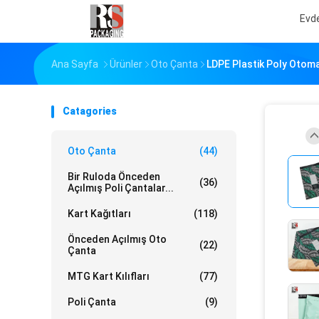
Evd
Ana Sayfa
Ürünler
Oto Çanta
LDPE Plastik Poly Otoma
Catagories
Oto Çanta
(44)
Bir Ruloda Önceden
(36)
Açılmış Poli Çantalar...
Kart Kağıtları
(118)
Önceden Açılmış Oto
(22)
Çanta
MTG Kart Kılıfları
(77)
Poli Çanta
(9)