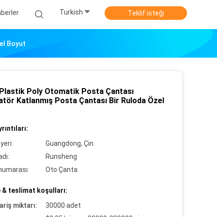
Turkish
berler
Teklif isteği
el Boyut
Plastik Poly Otomatik Posta Çantası
latör Katlanmış Posta Çantası Bir Ruloda Özel
rıntıları:
yeri:
Guangdong, Çin
dı:
Runsheng
numarası:
Oto Çanta
& teslimat koşulları:
ariş miktarı:
30000 adet