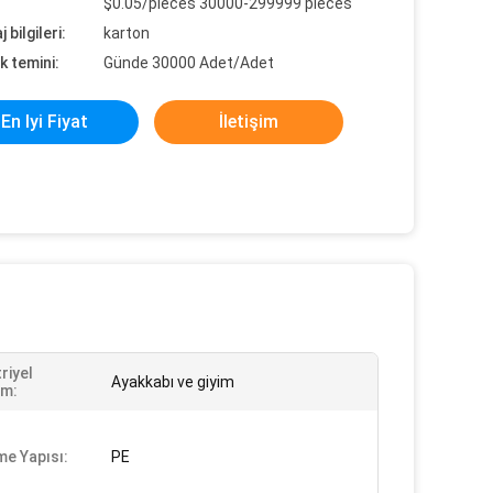
$0.05/pieces 30000-299999 pieces
 bilgileri:
karton
k temini:
Günde 30000 Adet/Adet
En Iyi Fiyat
İletişim
riyel
Ayakkabı ve giyim
ım:
e Yapısı:
PE