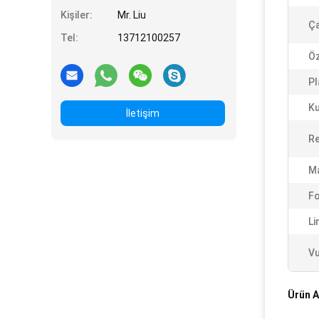
Kişiler:
Mr. Liu
Ça
Tel:
13712100257
Öz
Pl
Ku
İletişim
Re
M
Fo
Li
Vu
Ürün A