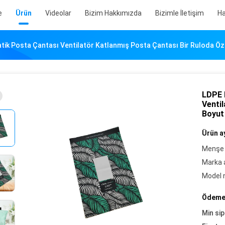
e
Ürün
Videolar
Bizim Hakkımızda
Bizimle İletişim
Ha
tik Posta Çantası Ventilatör Katlanmış Posta Çantası Bir Ruloda Öz
LDPE 
Venti
Boyut
Ürün ay
Menşe 
Marka a
Model 
Ödeme 
Min sip