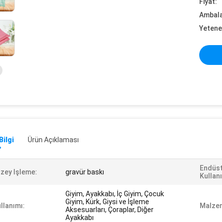
Fiyat:
Ambalaj
Yetene
Bilgi
Ürün Açıklaması
Endüst
zey Işleme:
gravür baskı
Kullan
Giyim, Ayakkabı, İç Giyim, Çocuk
Giyim, Kürk, Giysi ve İşleme
llanımı:
Malzem
Aksesuarları, Çoraplar, Diğer
Ayakkabı