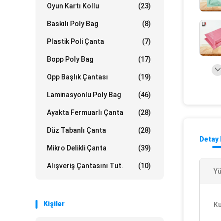
Oyun Kartı Kollu
(23)
Baskılı Poly Bag
(8)
Plastik Poli Çanta
(7)
Bopp Poly Bag
(17)
Opp Başlık Çantası
(19)
Laminasyonlu Poly Bag
(46)
Ayakta Fermuarlı Çanta
(28)
Düz Tabanlı Çanta
(28)
Detay 
Mikro Delikli Çanta
(39)
Alışveriş Çantasını Tut.
(10)
Yü
Kişiler
Ku