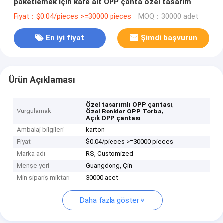
paketlemek için kare alt OPP çanta özel tasarım
Fiyat：$0.04/pieces >=30000 pieces
MOQ：30000 adet
En iyi fiyat
Şimdi başvurun
Ürün Açıklaması
,
Özel tasarımlı OPP çantası
Vurgulamak
,
Özel Renkler OPP Torba
Açık OPP çantası
Ambalaj bilgileri
karton
Fiyat
$0.04/pieces >=30000 pieces
Marka adı
RS, Customized
Menşe yeri
Guangdong, Çin
Min sipariş miktarı
30000 adet
Daha fazla göster