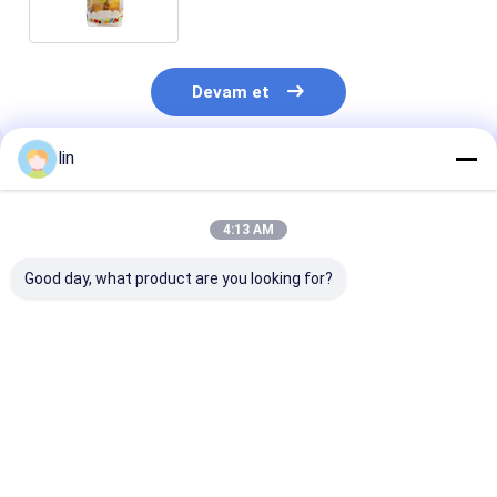
çanta özel tasarım
Devam et
lin
Önerilen Ürünler
4:13 AM
Good day, what product are you looking for?
Özel sipariş kabul
Gıda Paketleri
Açık veya
edilir Çikolata ve
Çapraz Blok Altı ve
özelleştirilmiş
tatlılar
Selofan Açık Tavsiye
renkler Karesi 
ile Yukarı Çanta
Çanta Özel Bas
LOGO Döner Y
En iyi fiyat
En iyi fiyat
En iyi fiy