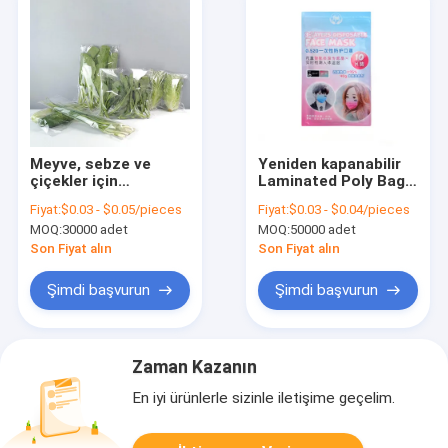
Meyve, sebze ve
Yeniden kapanabilir
çiçekler için
Laminated Poly Bag
özelleştirilmiş
Kokusuz 3 Yanlı
Fiyat:
$0.03 - $0.05/pieces
Fiyat:
$0.03 - $0.04/pieces
solunumlu ve şeffaf
Dükkan Paketi
MOQ:
30000 adet
MOQ:
50000 adet
mikroporozlu
ambalaj torbaları
Son Fiyat alın
Son Fiyat alın
Şimdi başvurun
Şimdi başvurun
Zaman Kazanın
En iyi ürünlerle sizinle iletişime geçelim.