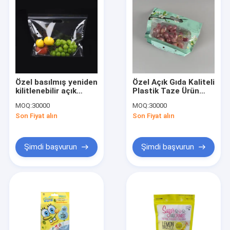
Özel basılmış yeniden
Özel Açık Gıda Kaliteli
kilitlenebilir açık
Plastik Taze Ürün
şeffaf plastik sebze
Paketleme Torbası
MOQ:
30000
MOQ:
30000
torbaları Gıda sınıfı
Çiftlik Meyve
Son Fiyat alın
Son Fiyat alın
ziplock taze meyve
Sebzeler CPP
ambalaj torbaları
Yeniden Kapanabilir
Ziplock Torbası
Şimdi başvurun
Şimdi başvurun
Evde
Ürün
Videolar