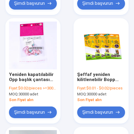
Şimdi başvurun
Şimdi başvurun
Yeniden kapatılabilir
Şeffaf yeniden
Opp başlık çantası
kilitlenebilir Bopp
Tek kullanımlık paket
Poly Bag Başlıklı
Fiyat:
$0.02/pieces >=30000 pieces
Fiyat:
$0.01 - $0.02/pieces
için kendi kendine
Kendine Yapışkan
MOQ:
30000 adet
MOQ:
30000 adet
yapışkan Opp çantası
Plastik Stand Up
ambalajı
Pocket
Son Fiyat alın
Son Fiyat alın
Şimdi başvurun
Şimdi başvurun