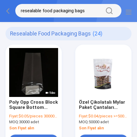
Resealable Food Packaging Bags
(24)
Poly Opp Cross Block
Özel Çikolatalı Mylar
Square Bottom
Paket Çantaları
Plastik Torbalar
Katlanabilir Yeniden
Fiyat:
$0.05/pieces 30000-299999 pieces
Fiyat:
$0.04/pieces >=50000 pieces
Yeniden Kapanabilir
Kapanabilir Kalk Zip
MOQ:
30000 adet
MOQ:
50000 adet
Gıda Paketleme
Kilitli Cüzdan
Torbaları
Son Fiyat alın
Son Fiyat alın