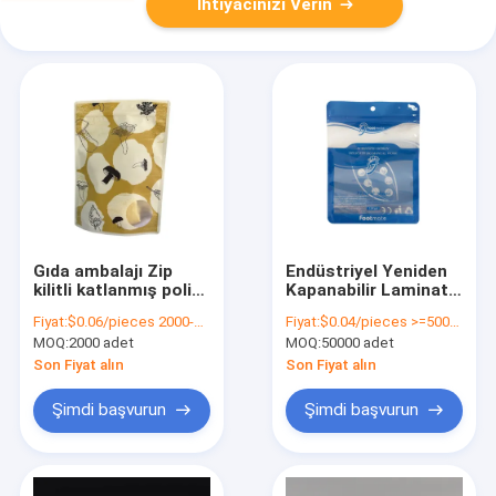
İhtiyacınızı Verin
Gıda ambalajı Zip
Endüstriyel Yeniden
kilitli katlanmış poli
Kapanabilir Laminatlı
çanta buzlu plastik
Poly Bag Plastik Gıda
Fiyat:
$0.06/pieces 2000-9999 pieces
Fiyat:
$0.04/pieces >=50000 pieces
yeniden kilitlenebilir
Mühürü Ambalajı
MOQ:
2000 adet
MOQ:
50000 adet
ayağa kalkan poşet
Ziplock Foil Cüzdanı
çanta
Son Fiyat alın
Son Fiyat alın
Şimdi başvurun
Şimdi başvurun