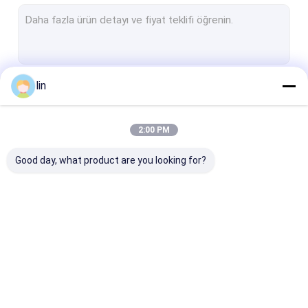
Önceden Açılmış Oto Çanta
MTG Kart Kılıfları
Poli çanta
lin
Devam et
oyun kartı kollu
Baskılı Poly Bag
2:00 PM
Kategorilerimiz
plastik Poli Çanta
Good day, what product are you looking for?
Bopp Poly Bag
Opp başlık çantası
Laminasyonlu Poly Bag
Oto Çanta
Bir ruloda önceden
Kart kağıtları
Ayakta Fermuarlı Çanta
açılmış poli çantalar