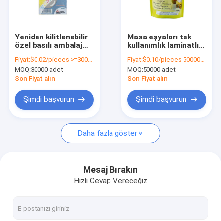
Bizim Hakkımızda
Fabrika turu
Yeniden kilitlenebilir
Masa eşyaları tek
özel basılı ambalaj
kullanımlık laminatlı
Kalite Kontrolü
çantaları yazıcı
poli çanta fermuar
Fiyat:
$0.02/pieces >=30000 pieces
Fiyat:
$0.10/pieces 50000-499999 pieces
malzemeleri başlıklı
ayakta tekrar
MOQ:
30000 adet
MOQ:
50000 adet
küçük hediye paket
kilitlenebilir plastik
Bizimle İletişim
çantaları
çantalar
Son Fiyat alın
Son Fiyat alın
Haberler
Şimdi başvurun
Şimdi başvurun
Bir İndirim İste
Daha fazla göster
Oto Çanta
Mesaj Bırakın
Hızlı Cevap Vereceğiz
Bir ruloda önceden açılmış poli çantalar
Kart kağıtları