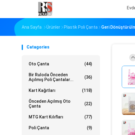
Evd
Ana Sayfa
Ürünler
Plastik Poli Çanta
Geri Dönüştürülmü
Catagories
Oto Çanta
(44)
Bir Ruloda Önceden
(36)
Açılmış Poli Çantalar...
Kart Kağıtları
(118)
Önceden Açılmış Oto
(22)
Çanta
MTG Kart Kılıfları
(77)
Poli Çanta
(9)