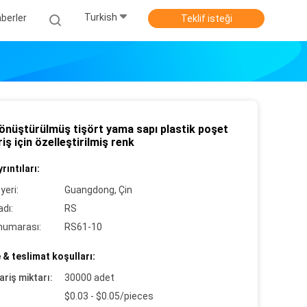
Turkish
berler
Teklif isteği
dönüştürülmüş tişört yama sapı plastik poşet
riş için özelleştirilmiş renk
rıntıları:
yeri:
Guangdong, Çin
dı:
RS
numarası:
RS61-10
& teslimat koşulları:
ariş miktarı:
30000 adet
$0.03 - $0.05/pieces