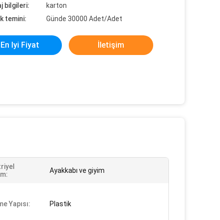
 bilgileri:
karton
k temini:
Günde 30000 Adet/Adet
En Iyi Fiyat
İletişim
riyel
Ayakkabı ve giyim
ım:
e Yapısı:
Plastik