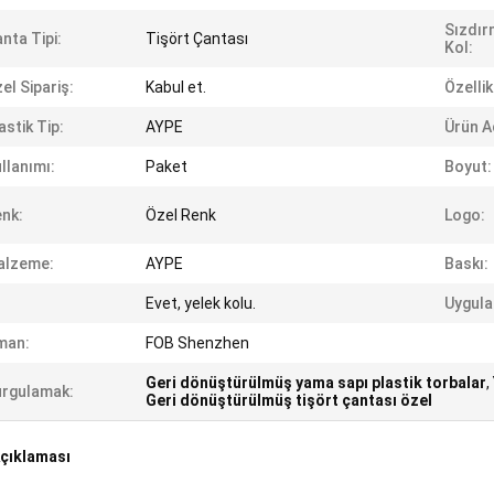
Sızdır
nta Tipi:
Tişört Çantası
Kol:
el Sipariş:
Kabul et.
Özellik
astik Tip:
AYPE
Ürün A
llanımı:
Paket
Boyut:
nk:
Özel Renk
Logo:
alzeme:
AYPE
Baskı:
:
Evet, yelek kolu.
Uygul
man:
FOB Shenzhen
Geri dönüştürülmüş yama sapı plastik torbalar
,
rgulamak:
Geri dönüştürülmüş tişört çantası özel
çıklaması