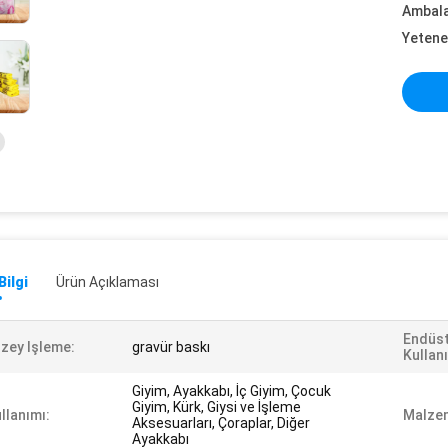
Ambalaj
Yetene
Bilgi
Ürün Açıklaması
Endüst
zey Işleme:
gravür baskı
Kullan
Giyim, Ayakkabı, İç Giyim, Çocuk
Giyim, Kürk, Giysi ve İşleme
llanımı:
Malzem
Aksesuarları, Çoraplar, Diğer
Ayakkabı