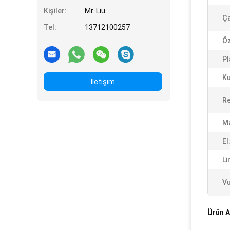
Kişiler:
Mr. Liu
Ça
Tel:
13712100257
Öz
Pl
Ku
İletişim
Re
M
El
Li
Vu
Ürün A