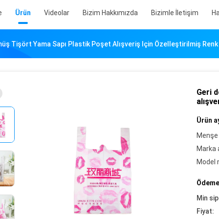
e
Ürün
Videolar
Bizim Hakkımızda
Bizimle İletişim
Ha
ş Tişört Yama Sapı Plastik Poşet Alışveriş Için Özelleştirilmiş Renk
Geri 
alışve
Ürün ay
Menşe 
Marka a
Model 
Ödeme 
Min sip
Fiyat: