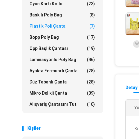
Oyun Kartı Kollu
(23)
Baskılı Poly Bag
(8)
Plastik Poli Çanta
(7)
Bopp Poly Bag
(17)
Opp Başlık Çantası
(19)
Laminasyonlu Poly Bag
(46)
Ayakta Fermuarlı Çanta
(28)
Düz Tabanlı Çanta
(28)
Detay 
Mikro Delikli Çanta
(39)
Alışveriş Çantasını Tut.
(10)
Yü
Kişiler
Ku