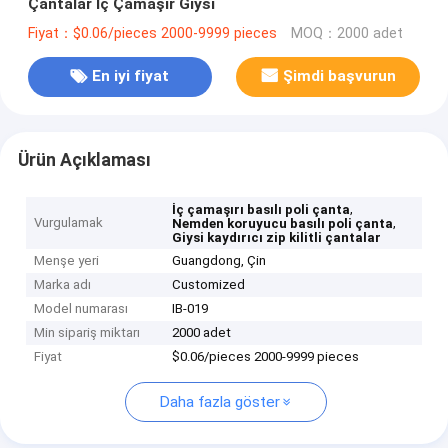
Çantalar İç Çamaşır Giysi
Fiyat：$0.06/pieces 2000-9999 pieces
MOQ：2000 adet
En iyi fiyat
Şimdi başvurun
Ürün Açıklaması
,
İç çamaşırı basılı poli çanta
Vurgulamak
,
Nemden koruyucu basılı poli çanta
Giysi kaydırıcı zip kilitli çantalar
Menşe yeri
Guangdong, Çin
Marka adı
Customized
Model numarası
IB-019
Min sipariş miktarı
2000 adet
Fiyat
$0.06/pieces 2000-9999 pieces
Daha fazla göster