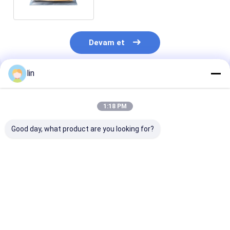
Devam et
lin
Önerilen Ürünler
1:18 PM
Good day, what product are you looking for?
PET / VMPET / CPP
Kişiselleştirilmiş
CPE / PE / PPE 
fermuarlı baskılı
LDPE Dondurulmuş
Poly Bag Nem
Poly Bag Bikini / İpek
Gıda Paketleme
Dayanıklı Myla
Çorap / Çorap
Çantası Düz Fermuar
Dondurulmuş 
Paketleri için
Dondurucu Çantası
Lock Bags For
En iyi fiyat
En iyi fiyat
En iyi fiy
Gravure Baskı
Clothing