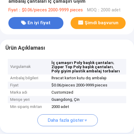
ambalaj çantaları İç çamaşırı Giyim
Fiyat：$0.06/pieces 2000-9999 pieces
MOQ：2000 adet
En iyi fiyat
Şimdi başvurun
Ürün Açıklaması
,
İç çamaşırı Poly başlık çantaları
Vurgulamak
,
Zipper Top Poly başlık çantaları
Poly giyim plastik ambalaj torbaları
Ambalaj bilgileri
İhracat karton kutu dış ambalajı
Fiyat
$0.06/pieces 2000-9999 pieces
Marka adı
Customized
Menşe yeri
Guangdong, Çin
Min sipariş miktarı
2000 adet
Daha fazla göster