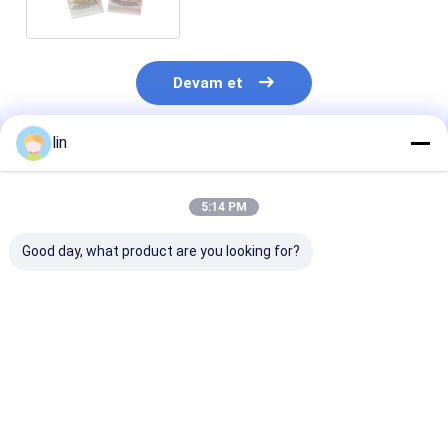
Giyim
Devam et
lin
Önerilen Ürünler
5:14 PM
Good day, what product are you looking for?
PET / VMPET / CPP
Kişiselleştirilmiş
CPE / PE / PPE 
fermuarlı baskılı
LDPE Dondurulmuş
Poly Bag Nem
Poly Bag Bikini / İpek
Gıda Paketleme
Dayanıklı Myla
Çorap / Çorap
Çantası Düz Fermuar
Dondurulmuş 
Paketleri için
Dondurucu Çantası
Lock Bags For
En iyi fiyat
En iyi fiyat
En iyi fiy
Gravure Baskı
Clothing