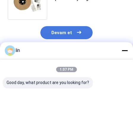
Autobagger Bags On A Roll (Açık
beyaz)
Devam et
lin
Önerilen Ürünler
1:07 PM
Good day, what product are you looking for?
Pre-Opened Plastic
Side Load Bagging
Unilateral Pre
Bags On Roll For
System Clear Pre
Opening Point
Automatic
Opened Side Pouch
Automatic Bal
Packaging Machine
Bags On A Roll For
Express With R