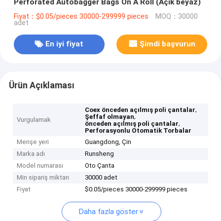
Perforated Autobagger Bags On A Roll (Açık beyaz)
Fiyat：$0.05/pieces 30000-299999 pieces
MOQ：30000
adet
En iyi fiyat
Şimdi başvurun
Ürün Açıklaması
,
Coex önceden açılmış poli çantalar
,
Şeffaf olmayan
Vurgulamak
,
önceden açılmış poli çantalar
Perforasyonlu Otomatik Torbalar
Menşe yeri
Guangdong, Çin
Marka adı
Runsheng
Model numarası
Oto Çanta
Min sipariş miktarı
30000 adet
Fiyat
$0.05/pieces 30000-299999 pieces
Daha fazla göster