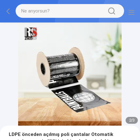
2
/
3
LDPE önceden açılmış poli çantalar Otomatik