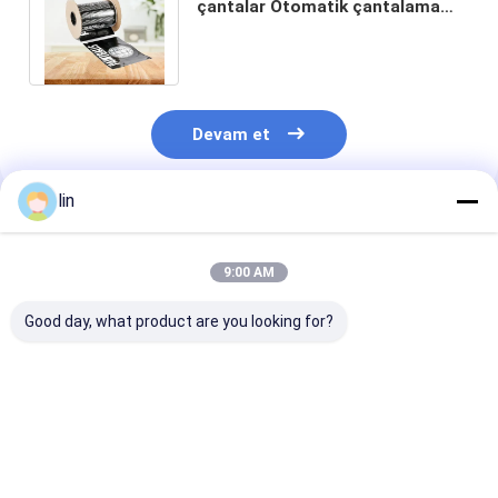
çantalar Otomatik çantalama
verimliliği için bir rulo üzerindeki
yan kaseti
Devam et
lin
Önerilen Ürünler
9:00 AM
Good day, what product are you looking for?
Pre-Opened Plastic
Side Load Bagging
Unilateral Pre
Bags On Roll For
System Clear Pre
Opening Point
Automatic
Opened Side Pouch
Automatic Bal