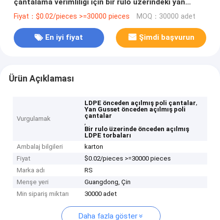
çantalama verimliliği için bir rulo üzerindeki yan
kaseti
Fiyat：$0.02/pieces >=30000 pieces
MOQ：30000 adet
En iyi fiyat
Şimdi başvurun
Ürün Açıklaması
,
LDPE önceden açılmış poli çantalar
Yan Gusset önceden açılmış poli
çantalar
Vurgulamak
,
Bir rulo üzerinde önceden açılmış
LDPE torbaları
Ambalaj bilgileri
karton
Fiyat
$0.02/pieces >=30000 pieces
Marka adı
RS
Menşe yeri
Guangdong, Çin
Min sipariş miktarı
30000 adet
Daha fazla göster