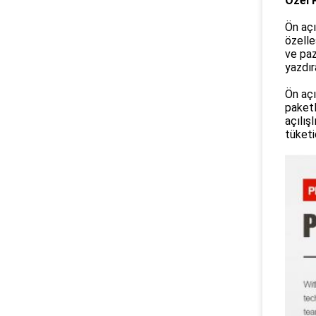
Özel 
Ön açıl
özelle
ve paz
yazdıra
Ön açı
paketl
açılış
tüketic