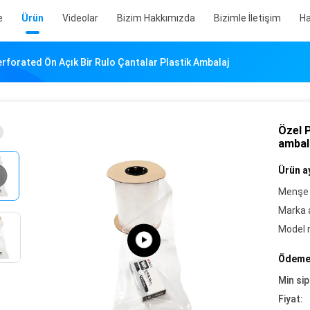
e
Ürün
Videolar
Bizim Hakkımızda
Bizimle İletişim
Ha
rforated Ön Açık Bir Rulo Çantalar Plastik Ambalaj
Özel P
ambal
Ürün ay
Menşe 
Marka a
Model 
Ödeme 
Min sip
Fiyat: