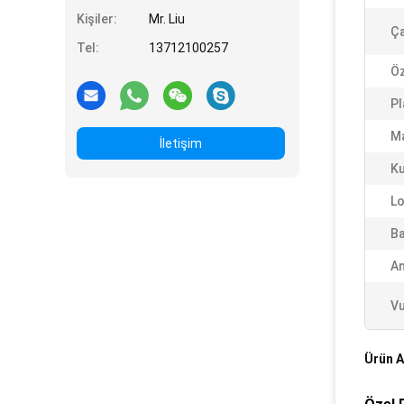
Kişiler:
Mr. Liu
Ça
Tel:
13712100257
Öz
Pl
M
İletişim
Ku
Lo
Ba
An
Vu
Ürün A