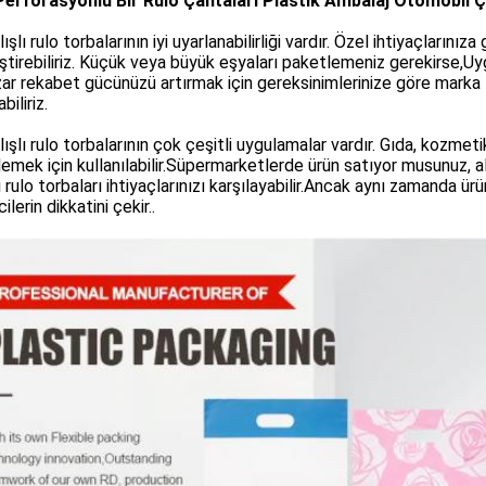
Perforasyonlu Bir Rulo Çantaları Plastik Ambalaj Otomobil Ç
ışlı rulo torbalarının iyi uyarlanabilirliği vardır. Özel ihtiyaçlarını
ştirebiliriz. Küçük veya büyük eşyaları paketlemeniz gerekirse,Uygu
ar rekabet gücünüzü artırmak için gereksinimlerinize göre marka l
biliriz.
lışlı rulo torbalarının çok çeşitli uygulamalar vardır. Gıda, kozmetik,
emek için kullanılabilir.Süpermarketlerde ürün satıyor musunuz, al
lı rulo torbaları ihtiyaçlarınızı karşılayabilir.Ancak aynı zamanda ürü
ilerin dikkatini çekir..