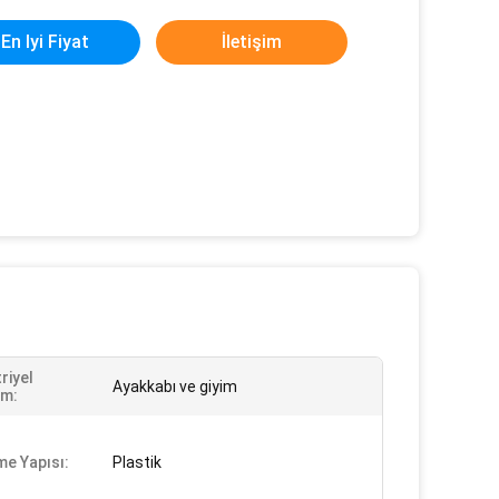
En Iyi Fiyat
İletişim
riyel
Ayakkabı ve giyim
ım:
e Yapısı:
Plastik