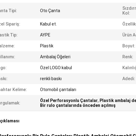
Sızdır
nta Tipi:
Oto Çanta
Kol:
el Sipariş:
Kabul et.
Özellik
astik Tip:
AYPE
Ürün A
alzeme:
Plastik
Boyut:
llanımı:
Ambalaj Öğeleri
Renk:
go:
Özel LOGO kabul
Kalınlı
skı:
renkli baskı
Adedi:
ahtar Kelime:
Otomobil çantaları
Özel Perforasyonlu Çantalar
,
Plastik ambalaj de
rgulamak:
Bir rulo çantalarında önceden açılmış
çıklaması