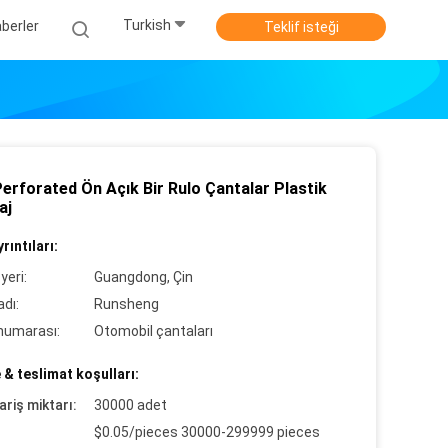
Turkish
berler
Teklif isteği
erforated Ön Açık Bir Rulo Çantalar Plastik
aj
rıntıları:
yeri:
Guangdong, Çin
dı:
Runsheng
numarası:
Otomobil çantaları
& teslimat koşulları:
ariş miktarı:
30000 adet
$0.05/pieces 30000-299999 pieces