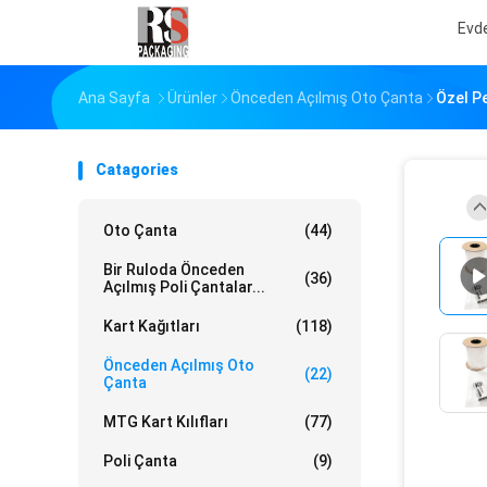
Evd
Ana Sayfa
Ürünler
Önceden Açılmış Oto Çanta
Özel Pe
Catagories
Oto Çanta
(44)
Bir Ruloda Önceden
(36)
Açılmış Poli Çantalar...
Kart Kağıtları
(118)
Önceden Açılmış Oto
(22)
Çanta
MTG Kart Kılıfları
(77)
Poli Çanta
(9)