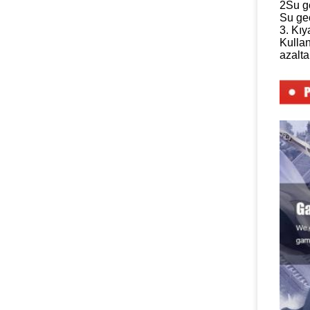
2Su g
Su geç
3. Kıy
Kullan
azaltab