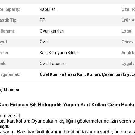
el Sipariş:
Kabul et.
Özellik
astik Tip:
PP
Ürün A
llanımı:
Oyun kartları
Logo:
yut:
Özel
Görev:
riler:
Kart Koruyucu Kılıflar
Anahta
nk:
Özel Tasarım
Uygul
rgulamak:
Özel Kum Fırtınası Kart Kolları
,
Çekim baskı yüze
çıklaması
Kum Fırtınası Şık Holografik Yugioh Kart Kolları Çizim Bask
ım ve stil
al kart kolları: Oyuncuların kişiliğini göstermelerine izin veren
ştır.
tasarım: Bazı kart koltuklarının basit bir tasarımı vardır, bu da se