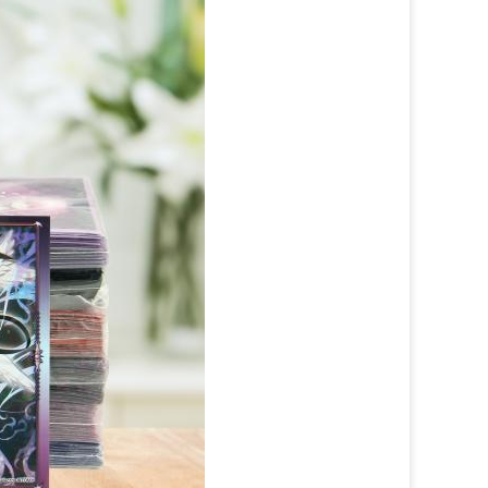
e anlamı vardır.Bu kartları korumak
ynı zamanda kartlarınıza kişilik ve stil