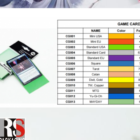
 The Gathering (MTG) dünyasında, her kartın kendine özgü bir de
k özellikle önemlidir.Kart kolları sadece aşınmayı ve çizikler
ınıza kişilik ve stil de katar.