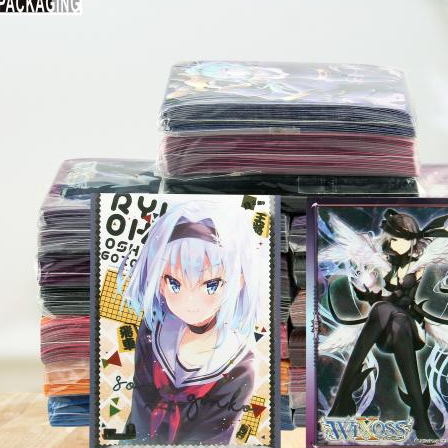
 The Gathering (MTG) dünyasında, her kartın kendine özgü bir değeri v
le önemlidir.Kart kolları sadece aşınmayı ve çizikleri önlemekle kalmaz, a
r.