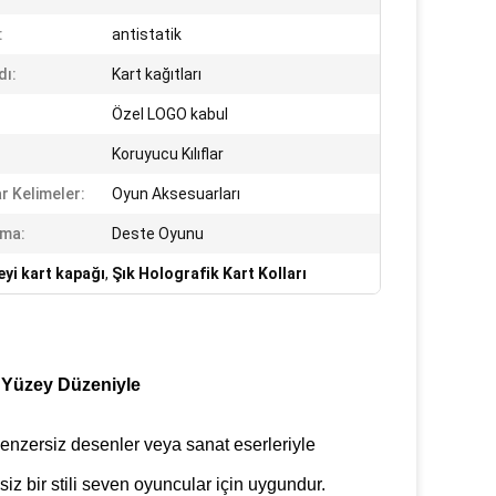
:
antistatik
dı:
Kart kağıtları
Özel LOGO kabul
Koruyucu Kılıflar
r Kelimeler:
Oyun Aksesuarları
ama:
Deste Oyunu
yi kart kapağı
,
Şık Holografik Kart Kolları
ı Yüzey Düzeniyle
 benzersiz desenler veya sanat eserleriyle
ssiz bir stili seven oyuncular için uygundur.