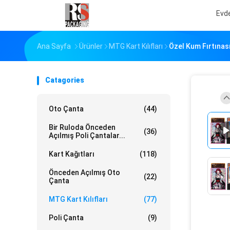
Evd
Ana Sayfa
Ürünler
MTG Kart Kılıfları
Özel Kum Fırtınası
Catagories
Oto Çanta
(44)
Bir Ruloda Önceden
(36)
Açılmış Poli Çantalar...
Kart Kağıtları
(118)
Önceden Açılmış Oto
(22)
Çanta
MTG Kart Kılıfları
(77)
Poli Çanta
(9)