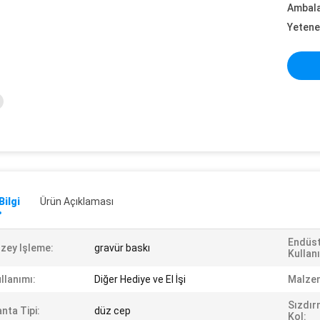
Ambalaj
Yetene
Bilgi
Ürün Açıklaması
Endüst
zey Işleme:
gravür baskı
Kullan
llanımı:
Diğer Hediye ve El İşi
Malzem
Sızdır
nta Tipi:
düz cep
Kol: