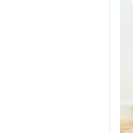
Magic:
özellik
de kata