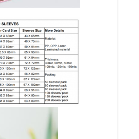
ğeri ve anlamı vardır.Bu kartları
i önlemekle kalmaz, aynı zamanda