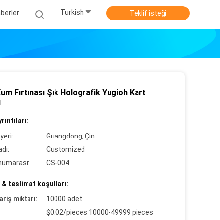
Turkish
berler
Teklif isteği
um Fırtınası Şık Holografik Yugioh Kart
ı
rıntıları:
yeri:
Guangdong, Çin
dı:
Customized
numarası:
CS-004
& teslimat koşulları:
ariş miktarı:
10000 adet
$0.02/pieces 10000-49999 pieces