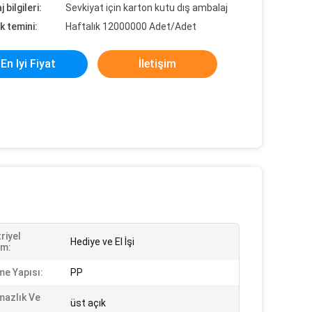
 bilgileri:
Sevkiyat için karton kutu dış ambalaj
k temini:
Haftalık 12000000 Adet/Adet
En Iyi Fiyat
İletişim
riyel
Hediye ve El İşi
ım:
e Yapısı:
PP
mazlık Ve
üst açık