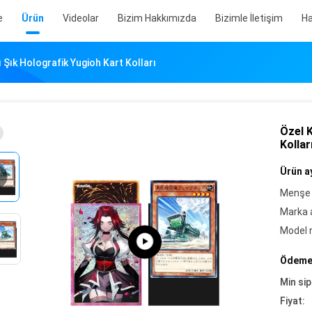
e
Ürün
Videolar
Bizim Hakkımızda
Bizimle İletişim
Ha
 Şık Holografik Yugioh Kart Kolları
Özel K
Kollar
Ürün ay
Menşe 
Marka a
Model 
Ödeme 
Min sip
Fiyat: