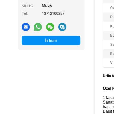
Kişiler:
Mr. Liu
Öz
Tel:
13712100257
Pl
Ku
Bo
İletişim
Se
Re
Vu
Ürün A
Özel 
1Tasar
Sanats
basılmı
Basit 