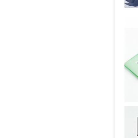
Magic:
koruma
kartlar