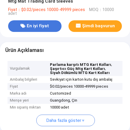
Mtg Mat Trading Card Sleeves
Fiyat：$0.02/pieces 10000-49999 pieces
MOQ：10000
adet
En iyi fiyat
Şimdi başvurun
Ürün Açıklaması
,
Parlama karşıtı MTG Kart Kolları
Vurgulamak
,
Şaşırtıcı Güç Mtg Kart Kolları
Siyah Dökümlü MTG Kart Kolları
Ambalaj bilgileri
Sevkiyat için karton kutu dış ambalaj
Fiyat
$0.02/pieces 10000-49999 pieces
Marka adı
Customized
Menşe yeri
Guangdong, Çin
Min sipariş miktarı
10000 adet
Daha fazla göster