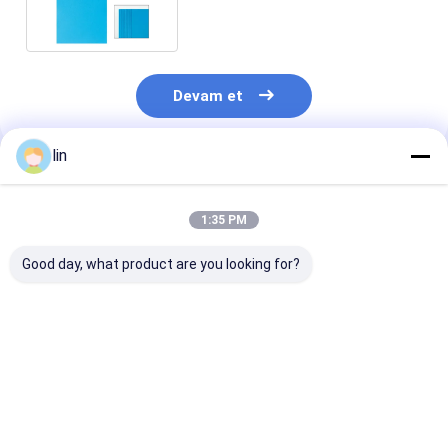
Devam et
lin
Önerilen Ürünler
1:35 PM
Good day, what product are you looking for?
Transparent Inner
Durable Matte
Premium Matt
Sleeve High-End
Custom Dragon
Trading Card
Card Protective
Shield Protective
Sleeves Poke 
Sleeve Suitable For
Card Custom Penny
Shield Card Sl
TCG Trading Card
Sleeves Gaming
Standard Mtg
En iyi fiyat
En iyi fiyat
En iyi fiy