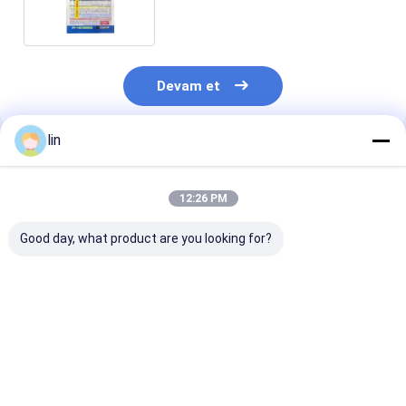
Ambalaj
Devam et
lin
Önerilen Ürünler
12:26 PM
Good day, what product are you looking for?
Cello Cellophane
Noel hediye parti
Noel Tanıtım
Candy Cone Bag Özel
çantaları Noel Noel
Cellophane Şe
Şekil Patlamış Mısır
cellophane şeker
Çantaları Kış 
Torbası Üçgen
çantaları
Tanesi Tatil Ş
Plastik Açık Hamur
Çantaları Ekm
En iyi fiyat
En iyi fiyat
En iyi fiy