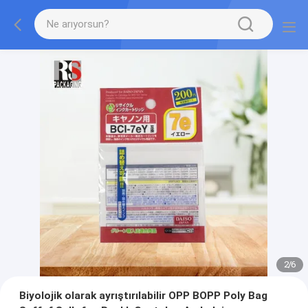
2
/
6
Biyolojik olarak ayrıştırılabilir OPP BOPP Poly Bag