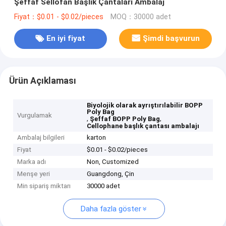
Şeffaf Sellofan Başlık Çantaları Ambalaj
Fiyat：$0.01 - $0.02/pieces
MOQ：30000 adet
En iyi fiyat
Şimdi başvurun
Ürün Açıklaması
Biyolojik olarak ayrıştırılabilir BOPP
Poly Bag
Vurgulamak
,
,
Şeffaf BOPP Poly Bag
Cellophane başlık çantası ambalajı
Ambalaj bilgileri
karton
Fiyat
$0.01 - $0.02/pieces
Marka adı
Non, Customized
Menşe yeri
Guangdong, Çin
Min sipariş miktarı
30000 adet
Daha fazla göster