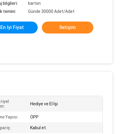
 bilgileri:
karton
k temini:
Günde 30000 Adet/Adet
En Iyi Fiyat
İletişim
riyel
Hediye ve El İşi
ım:
e Yapısı:
OPP
pariş:
Kabul et.