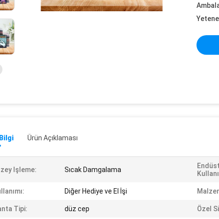
Ambalaj
Yetene
Bilgi
Ürün Açıklaması
Endüst
zey Işleme:
Sıcak Damgalama
Kullan
llanımı:
Diğer Hediye ve El İşi
Malzem
nta Tipi:
düz cep
Özel Si