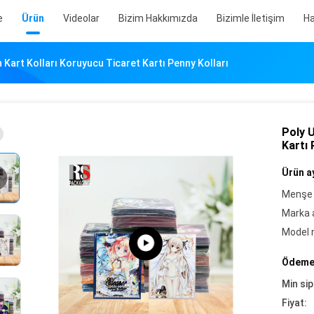
e
Ürün
Videolar
Bizim Hakkımızda
Bizimle İletişim
Ha
 Kart Kolları Koruyucu Ticaret Kartı Penny Kolları
Poly U
Kartı 
Ürün ay
Menşe 
Marka a
Model 
Ödeme 
Min sip
Fiyat: