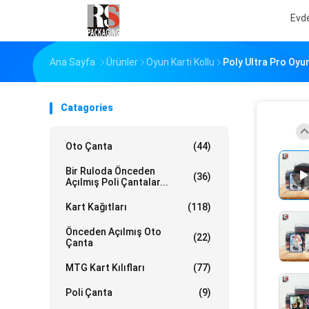
Evd
Ana Sayfa
Ürünler
Oyun Kartı Kollu
Poly Ultra Pro Oyun
Catagories
Oto Çanta
(44)
Bir Ruloda Önceden
(36)
Açılmış Poli Çantalar...
Kart Kağıtları
(118)
Önceden Açılmış Oto
(22)
Çanta
MTG Kart Kılıfları
(77)
Poli Çanta
(9)