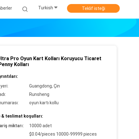
Turkish
berler
Teklif isteği
ltra Pro Oyun Kart Kolları Koruyucu Ticaret
Penny Kolları
rıntıları:
yeri:
Guangdong, Çin
dı:
Runsheng
numarası:
oyun kartı kollu
& teslimat koşulları:
ariş miktarı:
10000 adet
$0.04/pieces 10000-99999 pieces