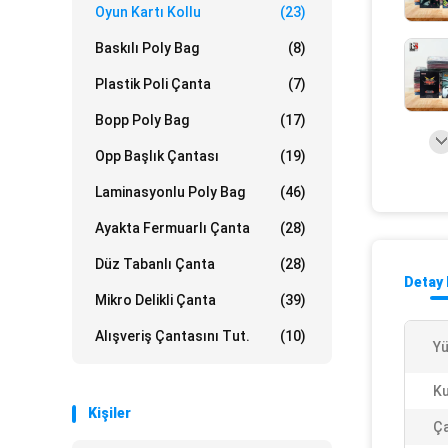
Oyun Kartı Kollu
(23)
Baskılı Poly Bag
(8)
Plastik Poli Çanta
(7)
Bopp Poly Bag
(17)
Opp Başlık Çantası
(19)
Laminasyonlu Poly Bag
(46)
Ayakta Fermuarlı Çanta
(28)
Düz Tabanlı Çanta
(28)
Detay 
Mikro Delikli Çanta
(39)
Alışveriş Çantasını Tut.
(10)
Yü
Ku
Kişiler
Ça