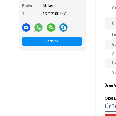
Kişiler:
Mr. Liu
Öz
Tel:
13712100257
Ür
Lo
İletişim
Gö
An
U
Vu
Ürün A
Özel 
Ürü